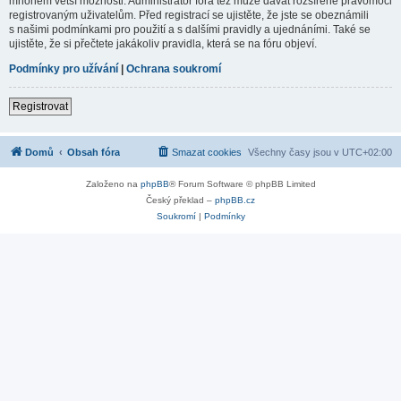
mnohem větší možnosti. Administrátor fóra též může dávat rozšířené pravomoci
registrovaným uživatelům. Před registrací se ujistěte, že jste se obeznámili
s našimi podmínkami pro použití a s dalšími pravidly a ujednáními. Také se
ujistěte, že si přečtete jakákoliv pravidla, která se na fóru objeví.
Podmínky pro užívání
|
Ochrana soukromí
Registrovat
Domů
Obsah fóra
Smazat cookies
Všechny časy jsou v
UTC+02:00
Založeno na
phpBB
® Forum Software © phpBB Limited
Český překlad –
phpBB.cz
Soukromí
|
Podmínky