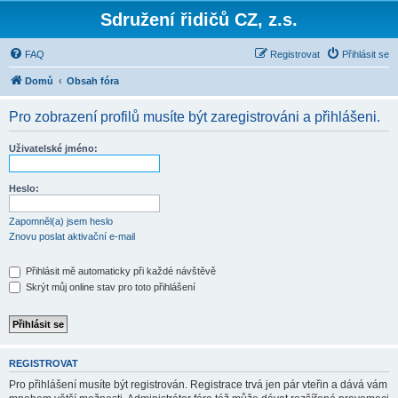
Sdružení řidičů CZ, z.s.
FAQ
Registrovat
Přihlásit se
Domů
Obsah fóra
Pro zobrazení profilů musíte být zaregistrováni a přihlášeni.
Uživatelské jméno:
Heslo:
Zapomněl(a) jsem heslo
Znovu poslat aktivační e-mail
Přihlásit mě automaticky při každé návštěvě
Skrýt můj online stav pro toto přihlášení
REGISTROVAT
Pro přihlášení musíte být registrován. Registrace trvá jen pár vteřin a dává vám