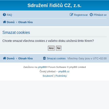
Sdružení řidičů CZ, z.s.
FAQ
Registrovat
Přihlásit se
Domů
Obsah fóra
Smazat cookies
Chcete smazat všechna cookies z vašeho disku uložená tímto fórem?
Domů
Obsah fóra
Smazat cookies
Všechny časy jsou v
UTC+02:00
Založeno na
phpBB
® Forum Software © phpBB Limited
Český překlad –
phpBB.cz
Soukromí
|
Podmínky