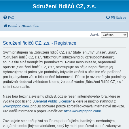
Sdružení řidičů CZ, z.s.
FAQ
Přihlásit se
Domů
Obsah fóra
Jazyk:
Sdružení řidičů CZ, z.s. - Registrace
Svým přístupem na „Sdružení řidičů CZ, z.s.“ (dále jen „my“, „naše“, „nás“,
“Sdružení řidičů CZ, z.s.”, “http://forum.sdruzeniridicu.cz/subdom/forum”),
souhlasíte s následujícími podmínkami. Pokud nesouhlasíte, neprodleně
opusťte „Sdružení řidičů CZ, z.s.“, nevstupujte na něj a nepoužívejte jej.
Vyhrazujeme si právo tyto podmínky kdykoliv změnit a učiníme vše potřebné
pro to, abychom vás o této změně informovali. Přesto je rozumné tyto podmínky
průběžně sledovat vzhledem k tomu, že používáním „Sdružení řidičů CZ, z.s.“
s nimi souhlasíte.
Naše fóra běží na systému phpBB, což je řešení internetového fóra, které je
vydané pod licencí „
General Public License
“ a které je možno stáhnout z
www.phpbb.com
. phpBB software pouze zprostředkovává internetové diskuze.
Pro další informace o phpBB navštivte:
https://www.phpbb.com/
.
Zavazujete se nepřispívat na fórum pohoršujícím, hanlivým, nevhodným,
vulgárním nebo jiným materiálem, který by mohl porušovat platné zákony ve