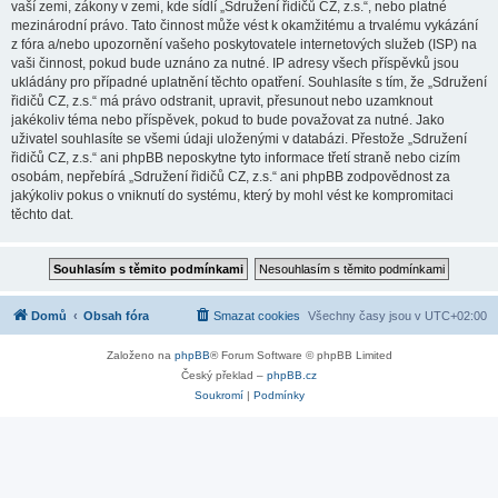
vaší zemi, zákony v zemi, kde sídlí „Sdružení řidičů CZ, z.s.“, nebo platné
mezinárodní právo. Tato činnost může vést k okamžitému a trvalému vykázání
z fóra a/nebo upozornění vašeho poskytovatele internetových služeb (ISP) na
vaši činnost, pokud bude uznáno za nutné. IP adresy všech příspěvků jsou
ukládány pro případné uplatnění těchto opatření. Souhlasíte s tím, že „Sdružení
řidičů CZ, z.s.“ má právo odstranit, upravit, přesunout nebo uzamknout
jakékoliv téma nebo příspěvek, pokud to bude považovat za nutné. Jako
uživatel souhlasíte se všemi údaji uloženými v databázi. Přestože „Sdružení
řidičů CZ, z.s.“ ani phpBB neposkytne tyto informace třetí straně nebo cizím
osobám, nepřebírá „Sdružení řidičů CZ, z.s.“ ani phpBB zodpovědnost za
jakýkoliv pokus o vniknutí do systému, který by mohl vést ke kompromitaci
těchto dat.
Domů
Obsah fóra
Smazat cookies
Všechny časy jsou v
UTC+02:00
Založeno na
phpBB
® Forum Software © phpBB Limited
Český překlad –
phpBB.cz
Soukromí
|
Podmínky