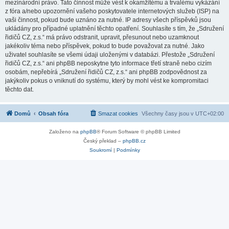
mezinárodní právo. Tato činnost může vést k okamžitému a trvalému vykázání
z fóra a/nebo upozornění vašeho poskytovatele internetových služeb (ISP) na
vaši činnost, pokud bude uznáno za nutné. IP adresy všech příspěvků jsou
ukládány pro případné uplatnění těchto opatření. Souhlasíte s tím, že „Sdružení
řidičů CZ, z.s.“ má právo odstranit, upravit, přesunout nebo uzamknout
jakékoliv téma nebo příspěvek, pokud to bude považovat za nutné. Jako
uživatel souhlasíte se všemi údaji uloženými v databázi. Přestože „Sdružení
řidičů CZ, z.s.“ ani phpBB neposkytne tyto informace třetí straně nebo cizím
osobám, nepřebírá „Sdružení řidičů CZ, z.s.“ ani phpBB zodpovědnost za
jakýkoliv pokus o vniknutí do systému, který by mohl vést ke kompromitaci
těchto dat.
Domů
Obsah fóra
Smazat cookies
Všechny časy jsou v
UTC+02:00
Založeno na
phpBB
® Forum Software © phpBB Limited
Český překlad –
phpBB.cz
Soukromí
|
Podmínky