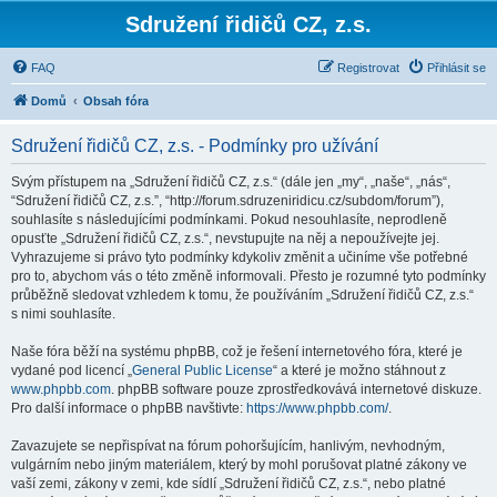
Sdružení řidičů CZ, z.s.
FAQ
Registrovat
Přihlásit se
Domů
Obsah fóra
Sdružení řidičů CZ, z.s. - Podmínky pro užívání
Svým přístupem na „Sdružení řidičů CZ, z.s.“ (dále jen „my“, „naše“, „nás“,
“Sdružení řidičů CZ, z.s.”, “http://forum.sdruzeniridicu.cz/subdom/forum”),
souhlasíte s následujícími podmínkami. Pokud nesouhlasíte, neprodleně
opusťte „Sdružení řidičů CZ, z.s.“, nevstupujte na něj a nepoužívejte jej.
Vyhrazujeme si právo tyto podmínky kdykoliv změnit a učiníme vše potřebné
pro to, abychom vás o této změně informovali. Přesto je rozumné tyto podmínky
průběžně sledovat vzhledem k tomu, že používáním „Sdružení řidičů CZ, z.s.“
s nimi souhlasíte.
Naše fóra běží na systému phpBB, což je řešení internetového fóra, které je
vydané pod licencí „
General Public License
“ a které je možno stáhnout z
www.phpbb.com
. phpBB software pouze zprostředkovává internetové diskuze.
Pro další informace o phpBB navštivte:
https://www.phpbb.com/
.
Zavazujete se nepřispívat na fórum pohoršujícím, hanlivým, nevhodným,
vulgárním nebo jiným materiálem, který by mohl porušovat platné zákony ve
vaší zemi, zákony v zemi, kde sídlí „Sdružení řidičů CZ, z.s.“, nebo platné