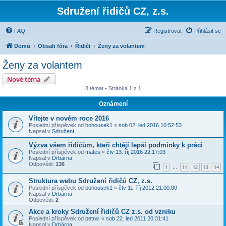
Sdružení řidičů CZ, z.s.
FAQ
Registrovat
Přihlásit se
Domů
Obsah fóra
Řidiči
Ženy za volantem
Ženy za volantem
Nové téma
8 témat • Stránka
1
z
1
Oznámení
Vítejte v novém roce 2016
Poslední příspěvek od
bohousek1
«
sob 02. led 2016 10:52:53
Napsal v
Sdružení
Výzva všem řidičům, kteří chtějí lepší podmínky k práci
Poslední příspěvek od
mates
«
čtv 13. říj 2016 22:17:03
Napsal v
Drbárna
Odpovědi:
136
1
11
12
13
14
…
Struktura webu Sdružení řidičů CZ, z.s.
Poslední příspěvek od
bohousek1
«
čtv 11. říj 2012 21:00:00
Napsal v
Drbárna
Odpovědi:
2
Akce a kroky Sdružení řidičů CZ z.s. od vzniku
Poslední příspěvek od
petrw.
«
sob 22. led 2011 20:31:41
Napsal v
Drbárna