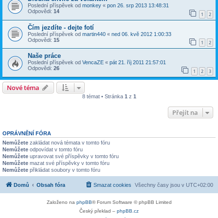
Poslední příspěvek od
monkey
«
pon 26. srp 2013 13:48:31
Odpovědi:
14
1
2
Čím jezdíte - dejte fotí
Poslední příspěvek od
martin440
«
ned 06. kvě 2012 1:00:33
Odpovědi:
15
1
2
Naše práce
Poslední příspěvek od
VencaZE
«
pát 21. říj 2011 21:57:01
Odpovědi:
26
1
2
3
Nové téma
8 témat • Stránka
1
z
1
Přejít na
OPRÁVNĚNÍ FÓRA
Nemůžete
zakládat nová témata v tomto fóru
Nemůžete
odpovídat v tomto fóru
Nemůžete
upravovat své příspěvky v tomto fóru
Nemůžete
mazat své příspěvky v tomto fóru
Nemůžete
přikládat soubory v tomto fóru
Domů
Obsah fóra
Smazat cookies
Všechny časy jsou v
UTC+02:00
Založeno na
phpBB
® Forum Software © phpBB Limited
Český překlad –
phpBB.cz