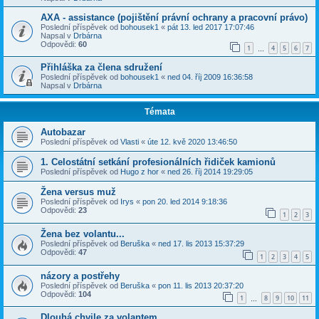
AXA - assistance (pojištění právní ochrany a pracovní právo)
Poslední příspěvek od
bohousek1
«
pát 13. led 2017 17:07:46
Napsal v
Drbárna
Odpovědi:
60
1
4
5
6
7
…
Přihláška za člena sdružení
Poslední příspěvek od
bohousek1
«
ned 04. říj 2009 16:36:58
Napsal v
Drbárna
Témata
Autobazar
Poslední příspěvek od
Vlasti
«
úte 12. kvě 2020 13:46:50
1. Celostátní setkání profesionálních řidiček kamionů
Poslední příspěvek od
Hugo z hor
«
ned 26. říj 2014 19:29:05
Žena versus muž
Poslední příspěvek od
Irys
«
pon 20. led 2014 9:18:36
Odpovědi:
23
1
2
3
Žena bez volantu...
Poslední příspěvek od
Beruška
«
ned 17. lis 2013 15:37:29
Odpovědi:
47
1
2
3
4
5
názory a postřehy
Poslední příspěvek od
Beruška
«
pon 11. lis 2013 20:37:20
Odpovědi:
104
1
8
9
10
11
…
Dlouhá chvile za volantem