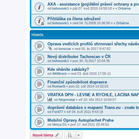
AXA - assistance (pojištění právní ochrany a pr
od
bohousek1
»
pát 07. kvě 2010 14:59:18
» v
Drbárna
Přihláška za člena sdružení
od
bohousek1
»
ned 04. říj 2009 16:36:58
» v
Drbárna
TÉMATA
Oprava vodících profilů shrnovací sřechy návě
od
tomsvar
»
ned 05. lis 2017 9:47:02
Nový distributor Tachoscan v ČR
od
bohousek1
»
pon 30. říj 2017 10:04:35
Kde sháníte zakázky?
od
AKMtrans
»
ned 03. dub 2016 17:05:12
Finanční způsobilost dopravce
od
RomanS
»
pon 22. zář 2014 14:32:03
VRATKA DPH - LEVNE A RYCHLE, LACINA NA
od
Negometal
»
stř 20. bře 2013 10:50:07
doprávní databáze s mapami Trans.eu - znate t
od
Ford77
»
stř 04. kvě 2011 9:43:18
Mobilní Opravy Autoplachet Praha
od
Venca D1
»
pon 17. led 2011 20:48:52
Nové téma