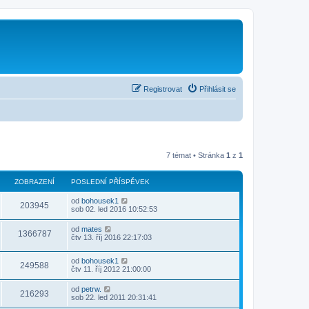
Registrovat
Přihlásit se
7 témat • Stránka
1
z
1
ZOBRAZENÍ
POSLEDNÍ PŘÍSPĚVEK
od
bohousek1
203945
sob 02. led 2016 10:52:53
od
mates
1366787
čtv 13. říj 2016 22:17:03
od
bohousek1
249588
čtv 11. říj 2012 21:00:00
od
petrw.
216293
sob 22. led 2011 20:31:41