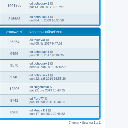
od
bohousek1
1441956
pát 13. led 2017 17:07:46
od
bohousek1
215683
ned 04. říj 2009 16:36:58
ZOBRAZENÍ
POSLEDNÍ PŘÍSPĚVEK
od
tomsvar
35364
ned 05. lis 2017 9:47:02
od
bohousek1
6456
pon 30. říj 2017 10:04:35
od
bohousek1
9570
ned 03. dub 2016 18:16:23
od
bohousek1
9740
pon 22. zář 2014 16:55:26
od
Negometal
12306
pát 22. bře 2013 16:48:35
od
Ford77
8742
pon 19. zář 2011 11:46:03
od
Venca D1
8908
pon 17. led 2011 20:48:52
7 témat • Stránka
1
z
1