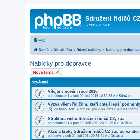
Sdružení řidičů CZ
... vše pro řidiče
FAQ
Domů
Obsah fóra
Různé nabídky
Nabídky pro doprav
Nabídky pro dopravce
Nové téma
OZNÁMENÍ
Vítejte v novém roce 2016
od
bohousek1
»
sob 02. led 2016 10:52:53
» v
Sdružení
Výzva všem řidičům, kteří chtějí lepší podmínky
od
bohousek1
»
sob 06. pro 2014 13:33:34
» v
Drbárna
Struktura webu Sdružení řidičů CZ, z.s.
od
bohousek1
»
pon 16. kvě 2011 20:39:35
» v
Drbárna
Akce a kroky Sdružení řidičů CZ z.s. od vzniku
od
petrw.
»
sob 22. led 2011 20:31:41
» v
Drbárna