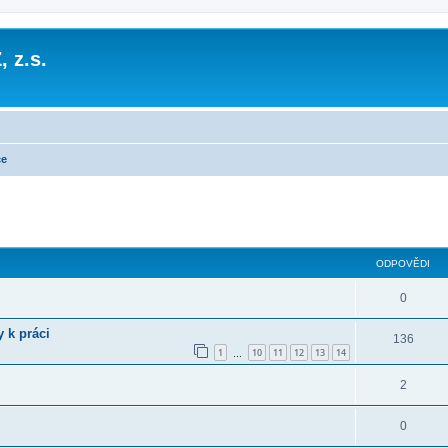
, z.s.
ce
ODPOVĚDI
0
 k práci
136
1
10
11
12
13
14
…
2
0