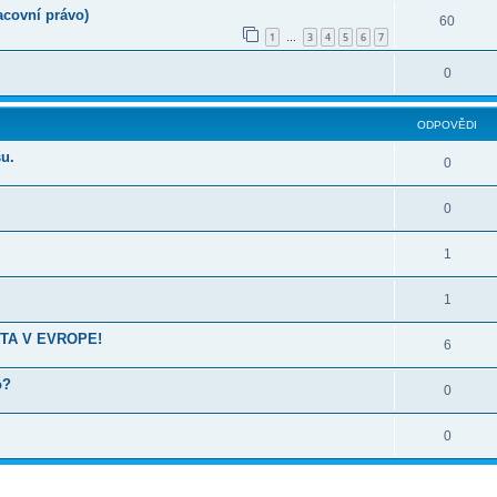
acovní právo)
60
1
3
4
5
6
7
…
0
ODPOVĚDI
su.
0
0
1
1
FTA V EVROPE!
6
o?
0
0