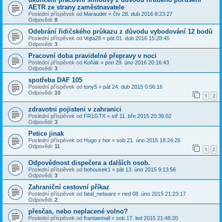
AETR ze strany zaměstnavatele
Poslední příspěvek od
Marauder
«
čtv 28. dub 2016 8:23:27
Odpovědi:
8
Odebrání řidičského průkazu z důvodu vybodování 12 bodů
Poslední příspěvek od
Vojta28
«
pát 01. dub 2016 15:28:45
Odpovědi:
3
Pracovní doba pravidelné přepravy v noci
Poslední příspěvek od
Koňák
«
pon 29. úno 2016 20:16:43
Odpovědi:
3
spotřeba DAF 105
Poslední příspěvek od
tony5
«
pát 24. dub 2015 0:56:16
Odpovědi:
10
1
2
zdravotni pojisteni v zahranici
Poslední příspěvek od
FR1GTX
«
stř 11. bře 2015 20:36:02
Odpovědi:
3
Petice jinak
Poslední příspěvek od
Hugo z hor
«
sob 21. úno 2015 18:24:26
Odpovědi:
11
1
2
Odpovědnost dispečera a dalších osob.
Poslední příspěvek od
bohousek1
«
pát 13. úno 2015 9:13:56
Odpovědi:
3
Zahraniční cestovní příkaz
Poslední příspěvek od
fatal_netware
«
ned 08. úno 2015 21:23:17
Odpovědi:
2
přesčas, nebo neplacené volno?
Poslední příspěvek od
frantaemail
«
sob 17. led 2015 21:48:20