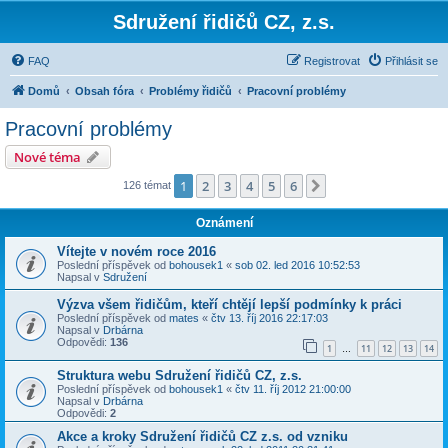
Sdružení řidičů CZ, z.s.
FAQ
Registrovat
Přihlásit se
Domů
Obsah fóra
Problémy řidičů
Pracovní problémy
Pracovní problémy
Nové téma
1
2
3
4
5
6
Další
126 témat
Oznámení
Vítejte v novém roce 2016
Poslední příspěvek od
bohousek1
«
sob 02. led 2016 10:52:53
Napsal v
Sdružení
Výzva všem řidičům, kteří chtějí lepší podmínky k práci
Poslední příspěvek od
mates
«
čtv 13. říj 2016 22:17:03
Napsal v
Drbárna
Odpovědi:
136
1
11
12
13
14
…
Struktura webu Sdružení řidičů CZ, z.s.
Poslední příspěvek od
bohousek1
«
čtv 11. říj 2012 21:00:00
Napsal v
Drbárna
Odpovědi:
2
Akce a kroky Sdružení řidičů CZ z.s. od vzniku