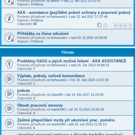
Poslední příspěvek od
petrw.
«
sob 22. led 2011 20:31:41
Napsal v
Drbárna
AXA - assistance (pojištění právní ochrany a pracovní právo)
Poslední příspěvek od
bohousek1
«
pát 13. led 2017 17:07:46
Napsal v
Drbárna
Odpovědi:
60
1
4
5
6
7
…
Přihláška za člena sdružení
Poslední příspěvek od
bohousek1
«
ned 04. říj 2009 16:36:58
Napsal v
Drbárna
Témata
Problémy řidičů a jejich možné řešení - AXA ASSISTANCE
Poslední příspěvek od
bohousek1
«
ned 16. čer 2013 19:58:23
Odpovědi:
7
Výplata, pokuty, nulová komunikace
Poslední příspěvek od
bohousek1
«
čtv 16. dub 2026 14:01:06
Odpovědi:
1
pokuta
Poslední příspěvek od
chloe98
«
úte 14. bře 2017 12:23:38
Odpovědi:
3
Obsah pracovní smouvy
Poslední příspěvek od
martin440
«
stř 19. říj 2016 13:26:18
Odpovědi:
3
Zpětné přepočítání mzdy při ukončení prac. poměru.
Poslední příspěvek od
martin440
«
pát 19. srp 2016 21:02:13
Odpovědi:
5
ukončení pracovní smlouvy z důvodu hrubého porušení