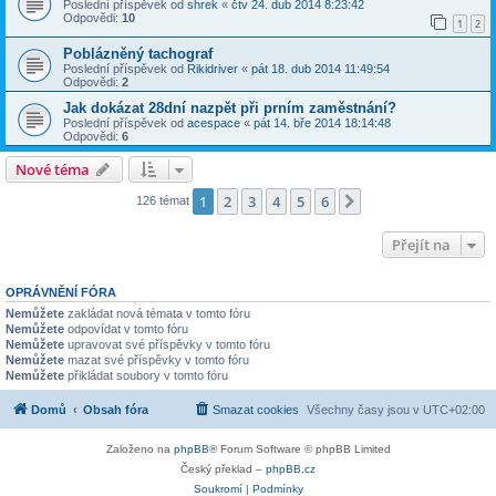
Poslední příspěvek od
shrek
«
čtv 24. dub 2014 8:23:42
Odpovědi:
10
1
2
Poblázněný tachograf
Poslední příspěvek od
Rikidriver
«
pát 18. dub 2014 11:49:54
Odpovědi:
2
Jak dokázat 28dní nazpět při prním zaměstnání?
Poslední příspěvek od
acespace
«
pát 14. bře 2014 18:14:48
Odpovědi:
6
Nové téma
1
2
3
4
5
6
Další
126 témat
Přejít na
OPRÁVNĚNÍ FÓRA
Nemůžete
zakládat nová témata v tomto fóru
Nemůžete
odpovídat v tomto fóru
Nemůžete
upravovat své příspěvky v tomto fóru
Nemůžete
mazat své příspěvky v tomto fóru
Nemůžete
přikládat soubory v tomto fóru
Domů
Obsah fóra
Smazat cookies
Všechny časy jsou v
UTC+02:00
Založeno na
phpBB
® Forum Software © phpBB Limited
Český překlad –
phpBB.cz
Soukromí
|
Podmínky