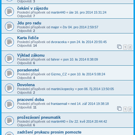
Odpovědi:
3
čekání v zájezdu
Poslední příspěvek od
martin440
«
úte 16. pro 2014 15:31:24
Odpovědi:
7
Jdu pro radu
Poslední příspěvek od
major
«
čtv 04. pro 2014 2:59:57
Odpovědi:
2
Karta řidiče
Poslední příspěvek od
dvoraceka
«
pon 24. lis 2014 20:55:45
Odpovědi:
14
1
2
Výklad zákonu
Poslední příspěvek od
fahrer
«
pon 10. lis 2014 8:38:09
Odpovědi:
6
poradenstvi
Poslední příspěvek od
Gizmo_CZ
«
pon 10. lis 2014 5:08:24
Odpovědi:
4
Dovolena
Poslední příspěvek od
martini.kopecky
«
pon 06. říj 2014 13:50:05
Odpovědi:
2
pracovní doba
Poslední příspěvek od
frantaemail
«
ned 14. zář 2014 19:38:18
Odpovědi:
11
1
2
prožezávaní pneumatik
Poslední příspěvek od
martin440
«
čtv 22. kvě 2014 20:44:42
Odpovědi:
6
zadržení prukazu prosim pomozte